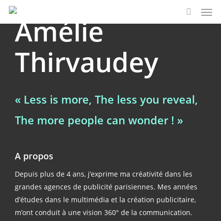
Men
Skip
Amélie
to
search
main
content
Thirvaudey
« Less is more, The less you reveal,
The more people can wonder ! »
A propos
Depuis plus de 4 ans,
j’exprime ma créativité dans les
grandes
agences
de publicité
parisiennes
. Mes années
d’études dans le multimédia et la création publicitaire,
m’ont conduit à une vision 360° de la communication.